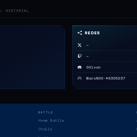
HISTORIAL
REDES
—
—
00ivan
WaroN00-#8305237
BATTLE
Home Battle
Challs