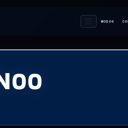
MODOS
CO
N00